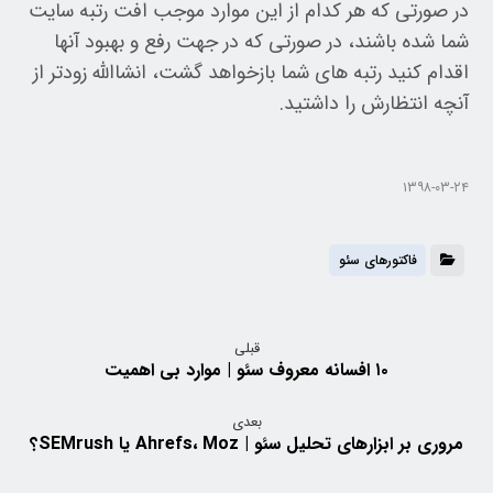
در صورتی که هر کدام از این موارد موجب افت رتبه سایت
شما شده باشند، در صورتی که در جهت رفع و بهبود آنها
اقدام کنید رتبه های شما بازخواهد گشت، انشاالله زودتر از
آنچه انتظارش را داشتید.
۱۳۹۸-۰۳-۲۴
فاکتورهای سئو
قبلی
۱۰ افسانه معروف سئو | موارد بی اهمیت
بعدی
مروری بر ابزارهای تحلیل سئو | Ahrefs، Moz یا SEMrush؟