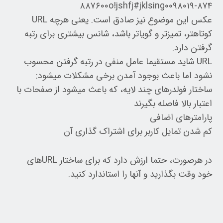
۸۸۷۶۰۰o!jshfj#jklsing۰۰۹۸۰۱۹-۸۷۴
عکس این موضوع نیز صادق است. یعنی هرچه URL
کوتاهتر، تمیزتر و گویاتر باشد، شانس بیشتری برای رتبه
گرفتن دارد.
URL شاید مستقیما عامل منفی در رتبه گرفتن محسوب
نشود اما باعث بوجود آمدن برخی مشکلات میشود:
ساختار فولدرهای چند لایه، که باعث میشود از صفحات با
اعتبار بالا فاصله بگیرند
پارامترهای اضافی
کم شدن تمایل کاربر برای اشتراک گذاری آن
در هرصورت، حتما ارزش دارد که برای ساختار URLهای
خود وقت بگذارید و آنها را استاندارد کنید.