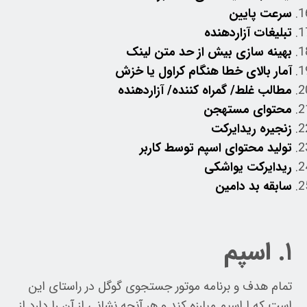
سرعت پایین
تبلیغات آزاردهنده
بهینه سازی بیش از حد متن لینک
آمار بالای خطا هنگام کراول یا خزش
مطالب غلط/ گمراه کننده/ آزاردهنده
محتوای مستهجن
زنجیره ریدایرکت
تولید محتوای اسپم توسط کاربر
ریدایرکت یواشکی
سابقه بد دامین
۱. اسپم
تمام هدف و برنامه موتور جستجوی گوگل در راستای این
است که ا اسپم مبارزه کند و هر آنچه نشانی از آن را دارد از