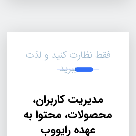
فقط نظارت کنید و لذت
ببرید
مدیریت کاربران،
محصولات، محتوا به
عهده رایووب