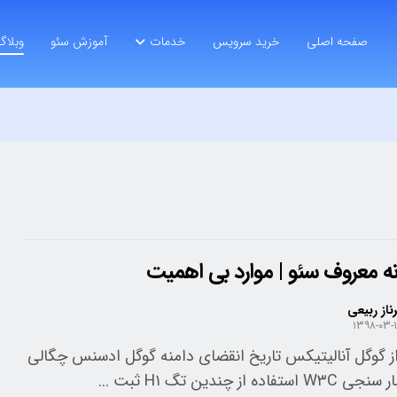
صفحه اصلی
خرید سرویس
خدمات
آموزش سئو
وبلاگ
ناز ربیعی
۱۳۹۸-۰۳-
از گوگل آنالیتیکس تاریخ انقضای دامنه گوگل ادسنس چگالی
اده از چندین تگ H۱ ثبت ...