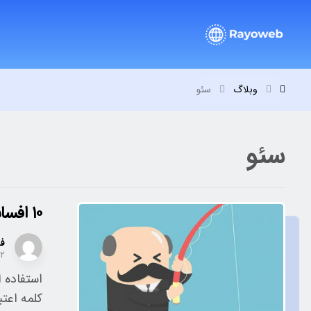
وبلاگ
سئو
سئو
۱۰ افسانه معروف سئو | موارد بی اهمیت
فر
۱۲
استفاده 
کلمه اعتبار سنجی W۳C استف