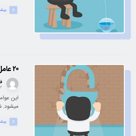
بیشت
۲۰ عامل تأثیرگذار در سئو
فر
۰۲
این عوامل
میشود. شا
بیشت