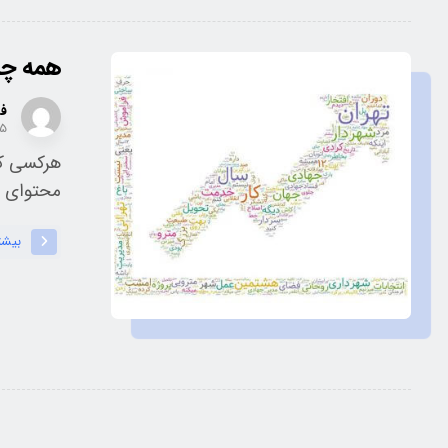
همه چیز درباره -IDF
فر
۱۵
هرکسی که
محتوای با
بیشت